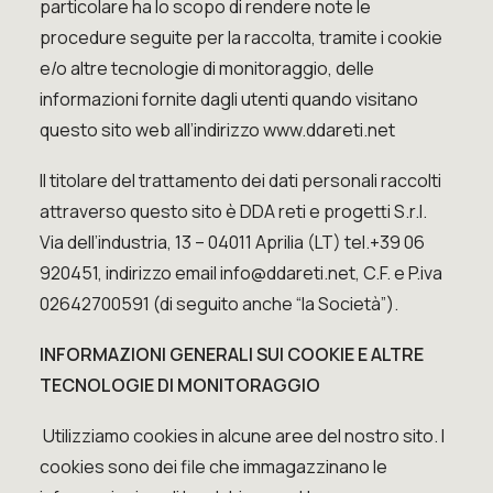
particolare ha lo scopo di rendere note le
procedure seguite per la raccolta, tramite i cookie
e/o altre tecnologie di monitoraggio, delle
informazioni fornite dagli utenti quando visitano
questo sito web all’indirizzo
www.ddareti.net
Il titolare del trattamento dei dati personali raccolti
attraverso questo sito è DDA reti e progetti S.r.l.
Via dell’industria, 13 – 04011 Aprilia (LT) tel.+39 06
920451, indirizzo email
info@ddareti.net
, C.F. e P.iva
02642700591 (di seguito anche “la Società”).
INFORMAZIONI GENERALI SUI COOKIE E ALTRE
TECNOLOGIE DI MONITORAGGIO
Utilizziamo cookies in alcune aree del nostro sito. I
cookies sono dei file che immagazzinano le