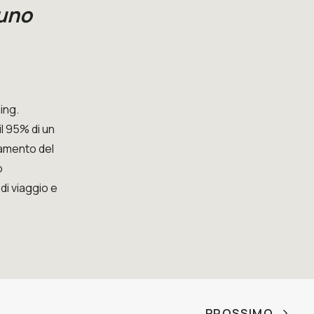
 uno
ing.
l 95% di un
ntamento del
o
di viaggio e
PROSSIMO