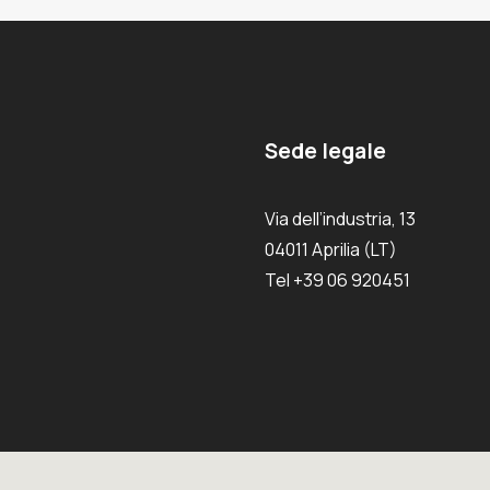
Sede legale
Via dell’industria, 13
04011 Aprilia (LT)
Tel +39 06 920451
iva sulla raccolta
Le tue preferenze relative alla priva