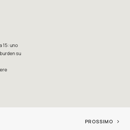
ca 15: uno
ioburden su
sere
PROSSIMO