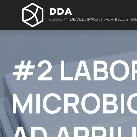
#2 LABO
MICROBI
AD APRIL